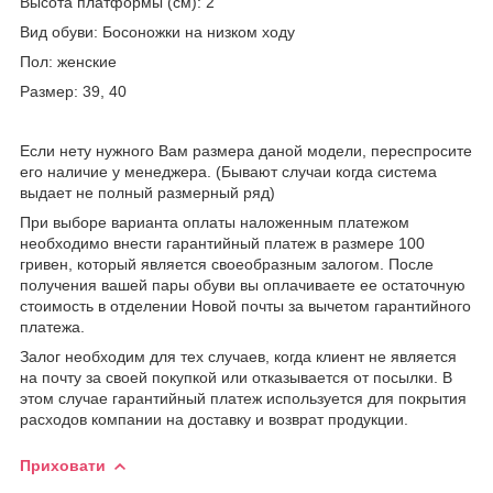
Высота платформы (см): 2
Вид обуви: Босоножки на низком ходу
Пол: женские
Размер: 39, 40
Если нету нужного Вам размера даной модели, переспросите
его наличие у менеджера. (Бывают случаи когда система
выдает не полный размерный ряд)
При выборе варианта оплаты наложенным платежом
необходимо внести гарантийный платеж в размере 100
гривен, который является своеобразным залогом. После
получения вашей пары обуви вы оплачиваете ее остаточную
стоимость в отделении Новой почты за вычетом гарантийного
платежа.
Залог необходим для тех случаев, когда клиент не является
на почту за своей покупкой или отказывается от посылки. В
этом случае гарантийный платеж используется для покрытия
расходов компании на доставку и возврат продукции.
Приховати