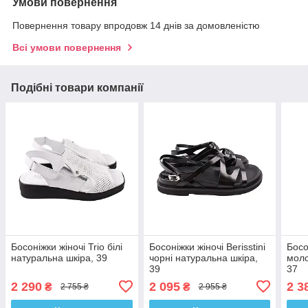
Умови повернення
Повернення товару впродовж 14 днів за домовленістю
Всі умови повернення
Подібні товари компанії
Босоніжки жіночі Trio білі
Босоніжки жіночі Berisstini
Босо
натуральна шкіра, 39
чорні натуральна шкіра,
моло
39
37
2 290
2 095
2 3
₴
₴
2 755 ₴
2 955 ₴