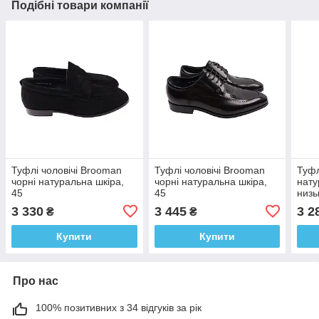
Подібні товари компанії
Туфлі чоловічі Brooman
Туфлі чоловічі Brooman
Туфл
чорні натуральна шкіра,
чорні натуральна шкіра,
нату
45
45
низь
чорн
3 330
3 445
3 2
₴
₴
Купити
Купити
Про нас
100% позитивних з 34 відгуків за рік