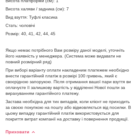
Висота платформи (см): 1
Висота халяви / задника (см): 7
Вид взуття: Туфлі класика
Стать: чоловічі
Розмір: 40, 41, 42, 44, 45
Якщо немає потрібного Вам розміру даної моделі, уточніть
його наявність у менеджера. (Система може видавати не
повний розмірний ряд)
При виборі варіанту оплати накладеним платежем необхідно
внести гарантійний платіж в розмірі 100 гривень, який є
своєрідною запорукою. Після отримання вашої пари взуття ви
оплачуєте її залишкову вартість у відділенні Нової пошти за
вирахуванням гарантійного платежу.
Застава необхідна для тих випадків, коли клієнт не приходить
за своєю покупкою на пошту або відмовляється від посилки. В
цьому випадку гарантійний платіж використовується для
покриття витрат компанії на доставку і повернення продукції.
Приховати