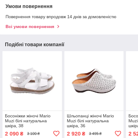
Умови повернення
Повернення товару впродовж 14 днів за домовленістю
Всі умови повернення
Подібні товари компанії
Босоніжки жіночі Mario
Шльопанці жіночі Mario
Босо
Muzi білі натуральна
Muzi білі натуральна
Muzi
шкіра, 38
шкіра, 36
шкір
2 090
2 920
2 5
₴
₴
3 100 ₴
3 495 ₴