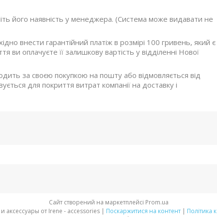
ніть його наявність у менеджера. (Система може видавати не
дно внести гарантійний платіж в розмірі 100 гривень, який є
я ви оплачуєте її залишкову вартість у відділенні Нової
ходить за своєю покупкою на пошту або відмовляється від
ується для покриття витрат компанії на доставку і
Сайт створений на маркетплейсі
Prom.ua
Стильная обувь и аксессуары от Irene - accessories |
Поскаржитися на контент
|
Політика 