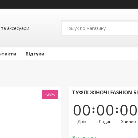
 та аксесуари
нтакти
Відгуки
ТУФЛІ ЖІНОЧІ FASHION Б
–28%
0
0
0
0
0
0
Днів
Годин
Хвилин
В наявності