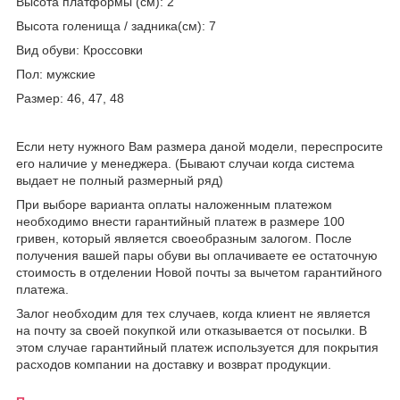
Высота платформы (см): 2
Высота голенища / задника(см): 7
Вид обуви: Кроссовки
Пол: мужские
Размер: 46, 47, 48
Если нету нужного Вам размера даной модели, переспросите
его наличие у менеджера. (Бывают случаи когда система
выдает не полный размерный ряд)
При выборе варианта оплаты наложенным платежом
необходимо внести гарантийный платеж в размере 100
гривен, который является своеобразным залогом. После
получения вашей пары обуви вы оплачиваете ее остаточную
стоимость в отделении Новой почты за вычетом гарантийного
платежа.
Залог необходим для тех случаев, когда клиент не является
на почту за своей покупкой или отказывается от посылки. В
этом случае гарантийный платеж используется для покрытия
расходов компании на доставку и возврат продукции.