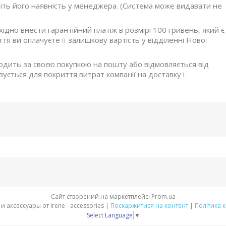
ніть його наявність у менеджера. (Система може видавати не
дно внести гарантійний платіж в розмірі 100 гривень, який є
я ви оплачуєте її залишкову вартість у відділенні Нової
ходить за своєю покупкою на пошту або відмовляється від
ується для покриття витрат компанії на доставку і
Сайт створений на маркетплейсі
Prom.ua
Стильная обувь и аксессуары от Irene - accessories |
Поскаржитися на контент
|
Політика 
Select Language
▼