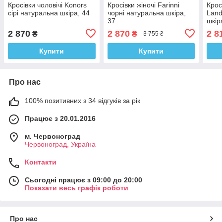
Кросівки чоловічі Konors
Кросівки жіночі Farinni
Крос
сірі натуральна шкіра, 44
чорні натуральна шкіра,
Land
37
шкір
2 870
2 870
2 8
₴
₴
3 755 ₴
Купити
Купити
Про нас
100% позитивних з 34 відгуків за рік
Працює з 20.01.2016
м. Червоноград
Червоноград, Україна
Контакти
Сьогодні працює з 09:00 до 20:00
Показати весь графік роботи
Про нас