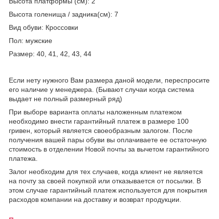
Высота платформы (см): 2
Высота голенища / задника(см): 7
Вид обуви: Кроссовки
Пол: мужские
Размер: 40, 41, 42, 43, 44
Если нету нужного Вам размера даной модели, переспросите
его наличие у менеджера. (Бывают случаи когда система
выдает не полный размерный ряд)
При выборе варианта оплаты наложенным платежом
необходимо внести гарантийный платеж в размере 100
гривен, который является своеобразным залогом. После
получения вашей пары обуви вы оплачиваете ее остаточную
стоимость в отделении Новой почты за вычетом гарантийного
платежа.
Залог необходим для тех случаев, когда клиент не является
на почту за своей покупкой или отказывается от посылки. В
этом случае гарантийный платеж используется для покрытия
расходов компании на доставку и возврат продукции.