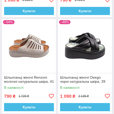
₴
₴
3 100 ₴
1 720 ₴
Купити
Купити
–54%
–49%
Шльопанці жіночі Renzoni
Шльопанці жіночі Oeego
молочні натуральна шкіра, 41
чорні натуральна шкіра, 39
В наявності
В наявності
790
1 090
₴
₴
1 720 ₴
2 135 ₴
Купити
Купити