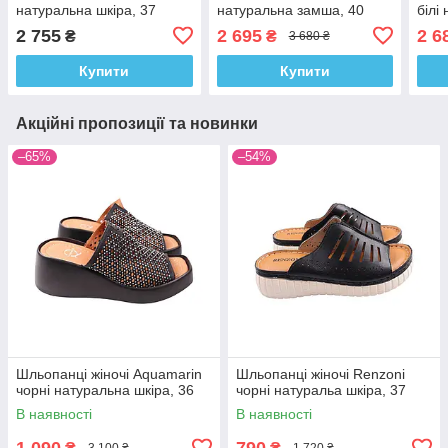
натуральна шкіра, 37
натуральна замша, 40
білі
2 755
2 695
2 6
₴
₴
3 680 ₴
Купити
Купити
Акційні пропозиції та новинки
–65%
–54%
Шльопанці жіночі Aquamarin
Шльопанці жіночі Renzoni
чорні натуральна шкіра, 36
чорні натуральа шкіра, 37
В наявності
В наявності
1 090
790