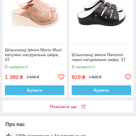
Шльопанці жіночі Mario Muzi
капучіно натуральна шкіра,
Шльопанці жіночі Renzoni
37
чорні натуральна шкіра, 37
В наявності
В наявності
1 390
910
₴
₴
2 690 ₴
1 605 ₴
Купити
Купити
Показати ще
Про нас
100% позитивних з 34 відгуків за рік