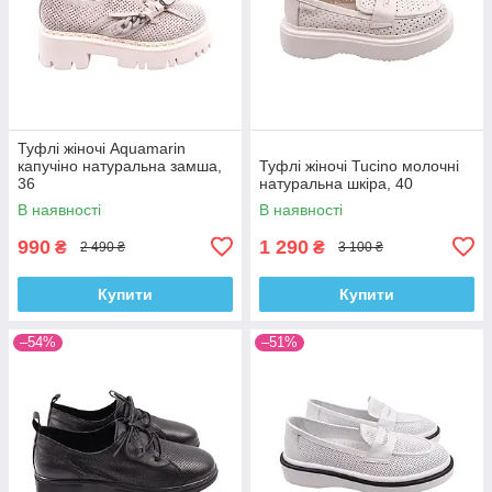
Туфлі жіночі Aquamarin
капучіно натуральна замша,
Туфлі жіночі Tucino молочні
36
натуральна шкіра, 40
В наявності
В наявності
990
1 290
₴
₴
2 490 ₴
3 100 ₴
Купити
Купити
–54%
–51%