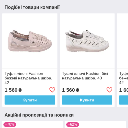
Подібні товари компанії
Туфлі жіночі Fashion
Туфлі жіночі Fashion білі
Туфл
бежеві натуральна шкіра,
натуральна шкіра, 40
беже
42
42
1 560
1 560
1 6
₴
₴
Купити
Купити
Акційні пропозиції та новинки
–70%
–62%