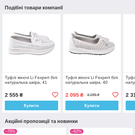
Подібні товари компанії
Туфлі жіночі Li Fexpert білі
Туфлі жіночі Li Fexpert білі
Туфл
натуральна шкіра, 41
натуральна шкіра, 40
нату
2 555
2 095
2 3
₴
₴
3 295 ₴
Купити
Купити
Акційні пропозиції та новинки
–70%
–62%