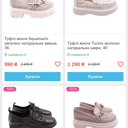
Туфлі жіночі Aquamarin
капучіно натуральна замша,
Туфлі жіночі Tucino молочні
36
натуральна шкіра, 40
В наявності
В наявності
990
1 290
₴
₴
2 490 ₴
3 100 ₴
Купити
Купити
–54%
–51%