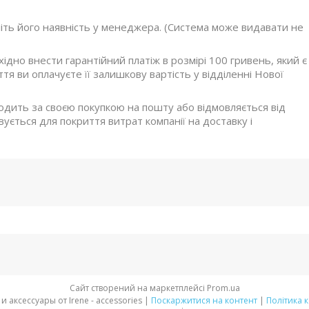
ніть його наявність у менеджера. (Система може видавати не
дно внести гарантійний платіж в розмірі 100 гривень, який є
я ви оплачуєте її залишкову вартість у відділенні Нової
ходить за своєю покупкою на пошту або відмовляється від
ується для покриття витрат компанії на доставку і
Сайт створений на маркетплейсі
Prom.ua
Стильная обувь и аксессуары от Irene - accessories |
Поскаржитися на контент
|
Політика 