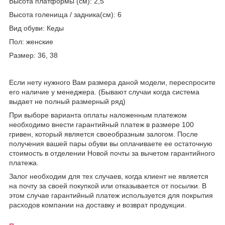
Высота платформы (см): 2,5
Высота голенища / задника(см): 6
Вид обуви: Кеды
Пол: женские
Размер: 36, 38
Если нету нужного Вам размера даной модели, переспросите
его наличие у менеджера. (Бывают случаи когда система
выдает не полный размерный ряд)
При выборе варианта оплаты наложенным платежом
необходимо внести гарантийный платеж в размере 100
гривен, который является своеобразным залогом. После
получения вашей пары обуви вы оплачиваете ее остаточную
стоимость в отделении Новой почты за вычетом гарантийного
платежа.
Залог необходим для тех случаев, когда клиент не является
на почту за своей покупкой или отказывается от посылки. В
этом случае гарантийный платеж используется для покрытия
расходов компании на доставку и возврат продукции.