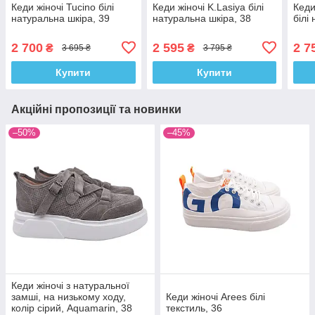
Кеди жіночі Tucino білі
Кеди жіночі K.Lasiya білі
Кеди
натуральна шкіра, 39
натуральна шкіра, 38
білі
2 700
2 595
2 7
₴
₴
3 695 ₴
3 795 ₴
Купити
Купити
Акційні пропозиції та новинки
–50%
–45%
Кеди жіночі з натуральної
замші, на низькому ходу,
Кеди жіночі Arees білі
колір сірий, Aquamarin, 38
текстиль, 36