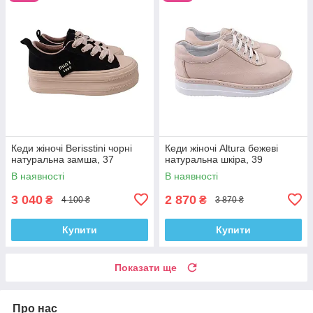
Кеди жіночі Berisstini чорні
Кеди жіночі Altura бежеві
натуральна замша, 37
натуральна шкіра, 39
В наявності
В наявності
3 040
2 870
₴
₴
4 100 ₴
3 870 ₴
Купити
Купити
Показати ще
Про нас