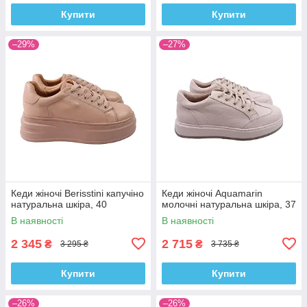
Купити
Купити
–29%
–27%
Кеди жіночі Berisstini капучіно
Кеди жіночі Aquamarin
натуральна шкіра, 40
молочні натуральна шкіра, 37
В наявності
В наявності
2 345
2 715
₴
₴
3 295 ₴
3 735 ₴
Купити
Купити
–26%
–26%