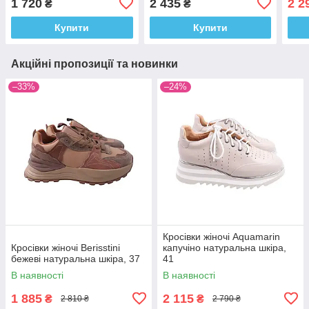
1 720
2 435
2 2
₴
₴
Купити
Купити
Акційні пропозиції та новинки
–33%
–24%
Кросівки жіночі Aquamarin
Кросівки жіночі Berisstini
капучіно натуральна шкіра,
бежеві натуральна шкіра, 37
41
В наявності
В наявності
1 885
2 115
₴
₴
2 810 ₴
2 790 ₴