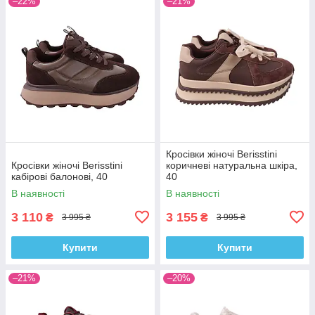
–22%
–21%
Кросівки жіночі Berisstini
Кросівки жіночі Berisstini
коричневі натуральна шкіра,
кабірові балонові, 40
40
В наявності
В наявності
3 110
3 155
₴
₴
3 995 ₴
3 995 ₴
Купити
Купити
–21%
–20%