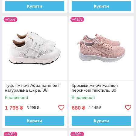
Купити
Купити
–46%
–41%
Туфлі жіночі Aquamarin білі
Кросівки жіночі Fashion
натуральна шкіра, 36
персикові текстиль, 39
В наявності
В наявності
1 795
680
₴
₴
3 295 ₴
1 145 ₴
Купити
Купити
–40%
–39%