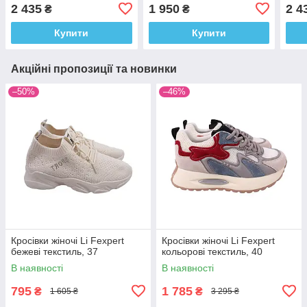
2 435
1 950
2 4
₴
₴
Купити
Купити
Акційні пропозиції та новинки
–50%
–46%
Кросівки жіночі Li Fexpert
Кросівки жіночі Li Fexpert
бежеві текстиль, 37
кольорові текстиль, 40
В наявності
В наявності
795
1 785
₴
₴
1 605 ₴
3 295 ₴