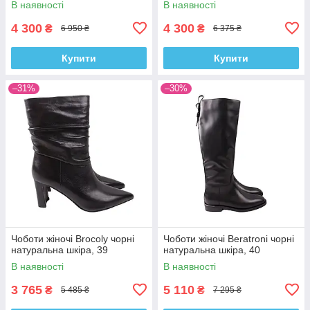
В наявності
В наявності
4 300
4 300
₴
₴
6 950 ₴
6 375 ₴
Купити
Купити
–31%
–30%
Чоботи жіночі Brocoly чорні
Чоботи жіночі Beratroni чорні
натуральна шкіра, 39
натуральна шкіра, 40
В наявності
В наявності
3 765
5 110
₴
₴
5 485 ₴
7 295 ₴