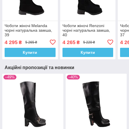
Чоботи жіночі Melanda
Чоботи жіночі Renzoni
Чобо
чорні натуральна замша,
чорні натуральна замша,
чорн
39
40
37
4 295
4 265
4 2
₴
₴
5 265 ₴
5 220 ₴
Купити
Купити
Акційні пропозиції та новинки
–49%
–40%