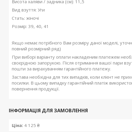
Висота халяви / задника (см): 11,5
Вид взуття: Уги
Стать: жіночі
Розмір: 39, 40, 41
Якщо немає потрібного Вам розміру даної моделі, уточ
повний розмірний ряд)
При виборі варіанту оплати накладеним платежем необхі
своєрідною запорукою. Після отримання вашої пари взутт
пошти за вирахуванням гарантійного платежу.
Застава необхідна для тих випадків, коли клієнт не при
посилки. В цьому випадку гарантійний платіж використов
повернення продукції.
ІНФОРМАЦІЯ ДЛЯ ЗАМОВЛЕННЯ
Ціна:
4 125 ₴