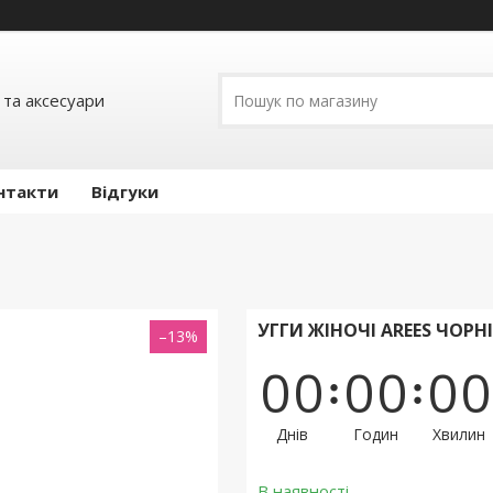
 та аксесуари
нтакти
Відгуки
УГГИ ЖІНОЧІ AREES ЧОРН
–13%
0
0
0
0
0
0
Днів
Годин
Хвилин
В наявності