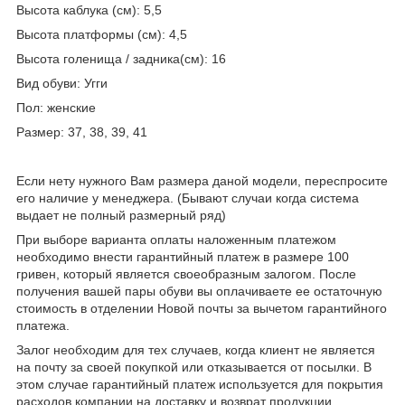
Высота каблука (см): 5,5
Высота платформы (см): 4,5
Высота голенища / задника(см): 16
Вид обуви: Угги
Пол: женские
Размер: 37, 38, 39, 41
Если нету нужного Вам размера даной модели, переспросите
его наличие у менеджера. (Бывают случаи когда система
выдает не полный размерный ряд)
При выборе варианта оплаты наложенным платежом
необходимо внести гарантийный платеж в размере 100
гривен, который является своеобразным залогом. После
получения вашей пары обуви вы оплачиваете ее остаточную
стоимость в отделении Новой почты за вычетом гарантийного
платежа.
Залог необходим для тех случаев, когда клиент не является
на почту за своей покупкой или отказывается от посылки. В
этом случае гарантийный платеж используется для покрытия
расходов компании на доставку и возврат продукции.