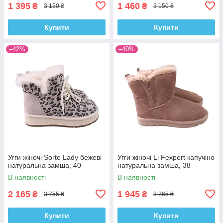
1 395
1 460
₴
₴
3 150 ₴
3 150 ₴
Купити
Купити
–42%
–40%
Угги жіночі Sorte Lady бежеві
Угги жіночі Li Fexpert капучіно
натуральна замша, 40
натуральна замша, 38
В наявності
В наявності
2 165
1 945
₴
₴
3 755 ₴
3 265 ₴
Купити
Купити