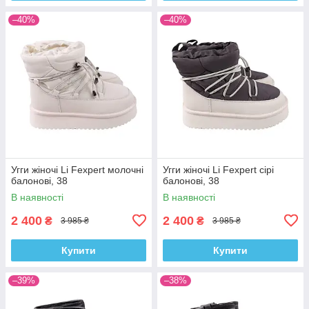
–40%
–40%
Угги жіночі Li Fexpert молочні
Угги жіночі Li Fexpert сірі
балонові, 38
балонові, 38
В наявності
В наявності
2 400
2 400
₴
₴
3 985 ₴
3 985 ₴
Купити
Купити
–39%
–38%