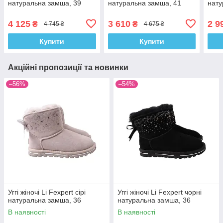
натуральна замша, 39
натуральна замша, 41
нату
4 125
3 610
2 9
₴
₴
4 745 ₴
4 675 ₴
Купити
Купити
Акційні пропозиції та новинки
–56%
–54%
Уггі жіночі Li Fexpert сірі
Уггі жіночі Li Fexpert чорні
натуральна замша, 36
натуральна замша, 36
В наявності
В наявності