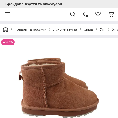
Брендове взуття та аксесуари
Товари та послуги
Жіноче взуття
Зима
Уггі
Угг
–28%