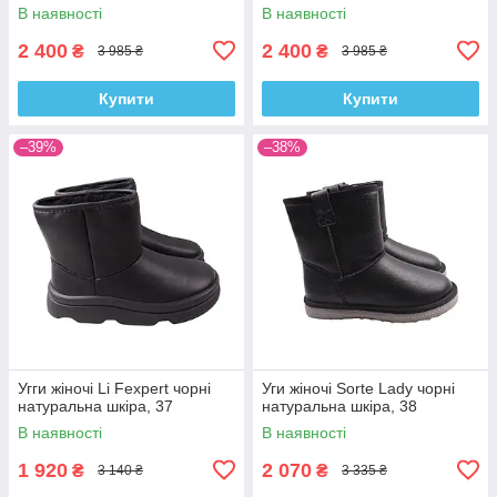
В наявності
В наявності
2 400
2 400
₴
₴
3 985 ₴
3 985 ₴
Купити
Купити
–39%
–38%
Угги жіночі Li Fexpert чорні
Уги жіночі Sorte Lady чорні
натуральна шкіра, 37
натуральна шкіра, 38
В наявності
В наявності
1 920
2 070
₴
₴
3 140 ₴
3 335 ₴