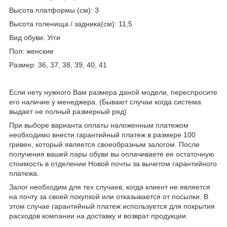
Высота платформы (см): 3
Высота голенища / задника(см): 11,5
Вид обуви: Угги
Пол: женские
Размер: 36, 37, 38, 39, 40, 41
Если нету нужного Вам размера даной модели, переспросите
его наличие у менеджера. (Бывают случаи когда система
выдает не полный размерный ряд)
При выборе варианта оплаты наложенным платежом
необходимо внести гарантийный платеж в размере 100
гривен, который является своеобразным залогом. После
получения вашей пары обуви вы оплачиваете ее остаточную
стоимость в отделении Новой почты за вычетом гарантийного
платежа.
Залог необходим для тех случаев, когда клиент не является
на почту за своей покупкой или отказывается от посылки. В
этом случае гарантийный платеж используется для покрытия
расходов компании на доставку и возврат продукции.