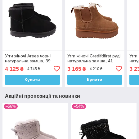
Угги жіночі Arees чорні
Угги жіночі Credifdfirst руді
Угги
натуральна замша, 39
натуральна замша, 41
нату
4 125
3 165
3 2
₴
₴
4 745 ₴
4 210 ₴
Купити
Купити
Акційні пропозиції та новинки
–56%
–54%