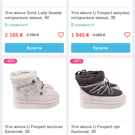
Угги жіночі Sorte Lady бежеві
Угги жіночі Li Fexpert капучіно
натуральна замша, 40
натуральна замша, 38
В наявності
В наявності
2 165
1 945
₴
₴
3 755 ₴
3 265 ₴
Купити
Купити
–40%
–40%
Угги жіночі Li Fexpert молочні
Угги жіночі Li Fexpert сірі
балонові, 38
балонові, 38