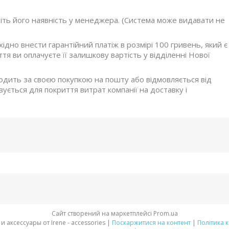
ніть його наявність у менеджера. (Система може видавати не
дно внести гарантійний платіж в розмірі 100 гривень, який є
я ви оплачуєте її залишкову вартість у відділенні Нової
ходить за своєю покупкою на пошту або відмовляється від
ується для покриття витрат компанії на доставку і
Сайт створений на маркетплейсі
Prom.ua
Стильная обувь и аксессуары от Irene - accessories |
Поскаржитися на контент
|
Політика 