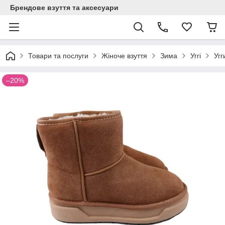
Брендове взуття та аксесуари
Товари та послуги
Жіноче взуття
Зима
Уггі
Угг
–20%