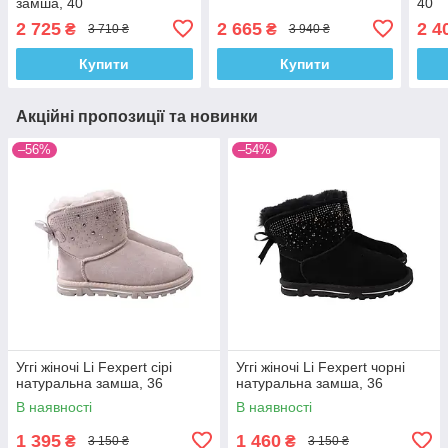
замша, 40
40
2 725
2 665
2 4
₴
₴
3 710 ₴
3 940 ₴
Купити
Купити
Акційні пропозиції та новинки
–56%
–54%
Уггі жіночі Li Fexpert сірі
Уггі жіночі Li Fexpert чорні
натуральна замша, 36
натуральна замша, 36
В наявності
В наявності
1 395
1 460
₴
₴
3 150 ₴
3 150 ₴