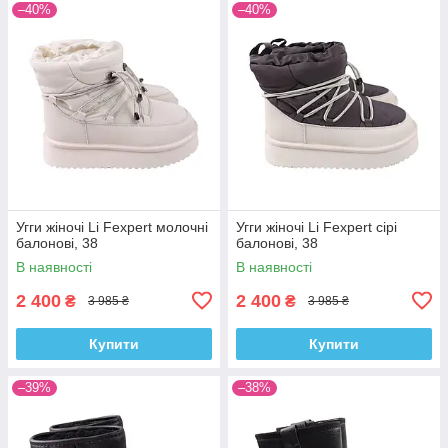
–40%
–40%
Угги жіночі Li Fexpert молочні
Угги жіночі Li Fexpert сірі
балонові, 38
балонові, 38
В наявності
В наявності
2 400
2 400
₴
₴
3 985 ₴
3 985 ₴
Купити
Купити
–39%
–38%