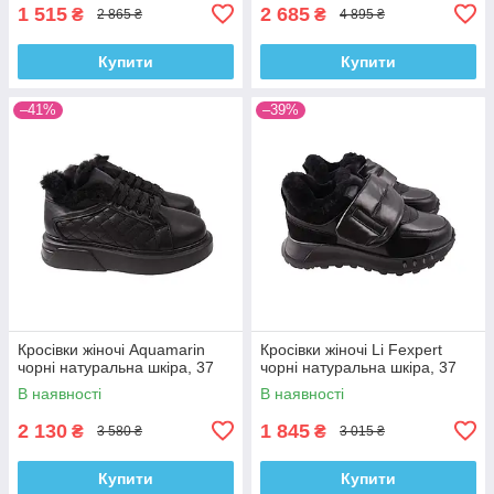
1 515
2 685
₴
₴
2 865 ₴
4 895 ₴
Купити
Купити
–41%
–39%
Кросівки жіночі Aquamarin
Кросівки жіночі Li Fexpert
чорні натуральна шкіра, 37
чорні натуральна шкіра, 37
В наявності
В наявності
2 130
1 845
₴
₴
3 580 ₴
3 015 ₴
Купити
Купити