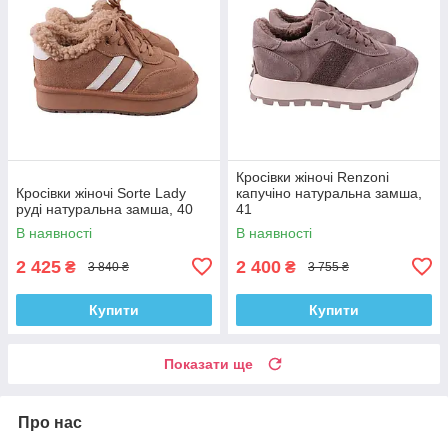
Кросівки жіночі Renzoni
Кросівки жіночі Sorte Lady
капучіно натуральна замша,
руді натуральна замша, 40
41
В наявності
В наявності
2 425
2 400
₴
₴
3 840 ₴
3 755 ₴
Купити
Купити
Показати ще
Про нас