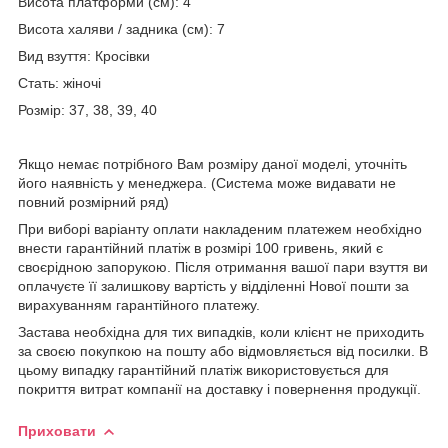
Висота платформи (см): 4
Висота халяви / задника (см): 7
Вид взуття: Кросівки
Стать: жіночі
Розмір: 37, 38, 39, 40
Якщо немає потрібного Вам розміру даної моделі, уточніть
його наявність у менеджера. (Система може видавати не
повний розмірний ряд)
При виборі варіанту оплати накладеним платежем необхідно
внести гарантійний платіж в розмірі 100 гривень, який є
своєрідною запорукою. Після отримання вашої пари взуття ви
оплачуєте її залишкову вартість у відділенні Нової пошти за
вирахуванням гарантійного платежу.
Застава необхідна для тих випадків, коли клієнт не приходить
за своєю покупкою на пошту або відмовляється від посилки. В
цьому випадку гарантійний платіж використовується для
покриття витрат компанії на доставку і повернення продукції.
Приховати