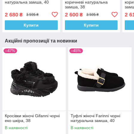
натуральна замша, 40
коричневі натуральна
кори
замша, 38
замш
2 680
2 600
2 6
₴
₴
3 595 ₴
3 595 ₴
Купити
Купити
Акційні пропозиції та новинки
–47%
–45%
Кросівки жіночі Gifanni чорні
Туфлі жіночі Farinni чорні
еко шкіра, 38
натуральна замша, 40
В наявності
В наявності