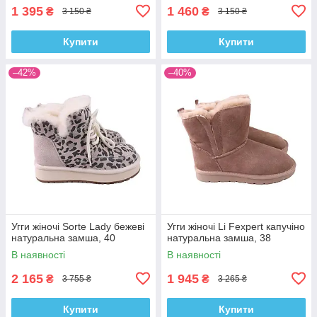
1 395
1 460
₴
₴
3 150 ₴
3 150 ₴
Купити
Купити
–42%
–40%
Угги жіночі Sorte Lady бежеві
Угги жіночі Li Fexpert капучіно
натуральна замша, 40
натуральна замша, 38
В наявності
В наявності
2 165
1 945
₴
₴
3 755 ₴
3 265 ₴
Купити
Купити