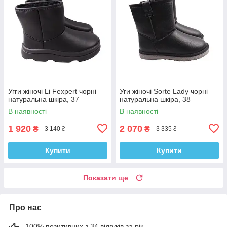
Угги жіночі Li Fexpert чорні
Уги жіночі Sorte Lady чорні
натуральна шкіра, 37
натуральна шкіра, 38
В наявності
В наявності
1 920
2 070
₴
₴
3 140 ₴
3 335 ₴
Купити
Купити
Показати ще
Про нас
100% позитивних з 34 відгуків за рік