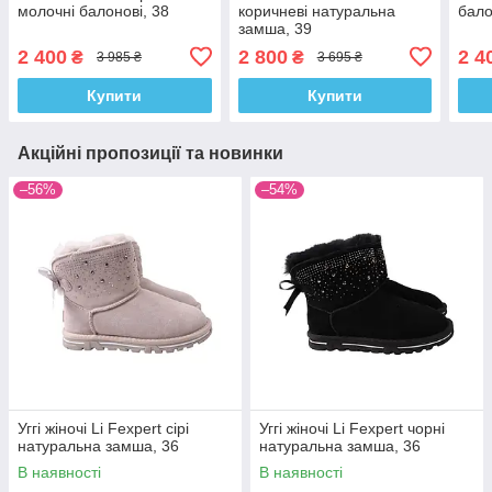
молочні балонові, 38
коричневі натуральна
бало
замша, 39
2 400
2 800
2 4
₴
₴
3 985 ₴
3 695 ₴
Купити
Купити
Акційні пропозиції та новинки
–56%
–54%
Уггі жіночі Li Fexpert сірі
Уггі жіночі Li Fexpert чорні
натуральна замша, 36
натуральна замша, 36
В наявності
В наявності