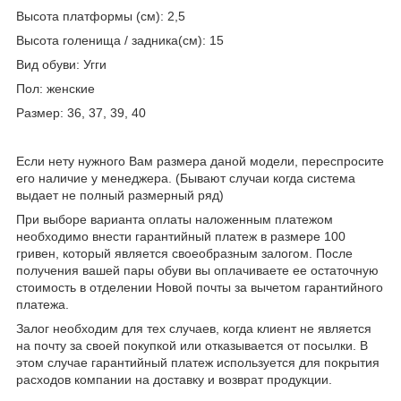
Высота платформы (см): 2,5
Высота голенища / задника(см): 15
Вид обуви: Угги
Пол: женские
Размер: 36, 37, 39, 40
Если нету нужного Вам размера даной модели, переспросите
его наличие у менеджера. (Бывают случаи когда система
выдает не полный размерный ряд)
При выборе варианта оплаты наложенным платежом
необходимо внести гарантийный платеж в размере 100
гривен, который является своеобразным залогом. После
получения вашей пары обуви вы оплачиваете ее остаточную
стоимость в отделении Новой почты за вычетом гарантийного
платежа.
Залог необходим для тех случаев, когда клиент не является
на почту за своей покупкой или отказывается от посылки. В
этом случае гарантийный платеж используется для покрытия
расходов компании на доставку и возврат продукции.