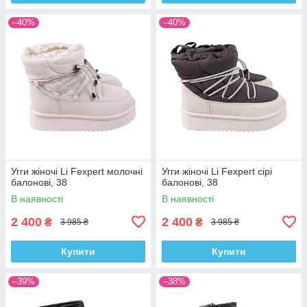
–40%
–40%
Угги жіночі Li Fexpert молочні
Угги жіночі Li Fexpert сірі
балонові, 38
балонові, 38
В наявності
В наявності
2 400
2 400
₴
₴
3 985 ₴
3 985 ₴
Купити
Купити
–39%
–38%