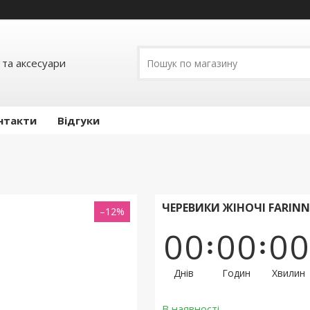
 та аксесуари
нтакти
Відгуки
ЧЕРЕВИКИ ЖІНОЧІ FARINN
–12%
0
0
0
0
0
0
Днів
Годин
Хвилин
В наявності