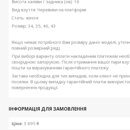
Висота халяви / задника (см): 16
Вид взуття: Черевики на платформі
Стать: жіночі
Розмір: 34, 35, 40, 43
Якщо немає потрібного Вам розміру даної моделі, уточ
повний розмірний ряд)
При виборі варіанту оплати накладеним платежем необхі
своєрідною запорукою. Після отримання вашої пари взутт
пошти за вирахуванням гарантійного платежу.
Застава необхідна для тих випадків, коли клієнт не при
посилки. В цьому випадку гарантійний платіж використов
повернення продукції.
ІНФОРМАЦІЯ ДЛЯ ЗАМОВЛЕННЯ
Ціна:
3 695 ₴