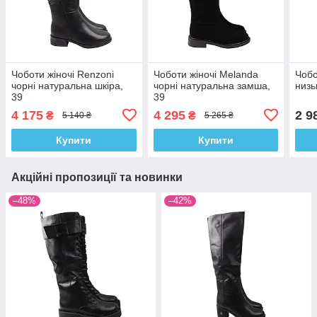
Чоботи жіночі Renzoni
Чоботи жіночі Melanda
Чобо
чорні натуральна шкіра,
чорні натуральна замша,
низь
39
39
4 175
4 295
2 9
₴
₴
5 140 ₴
5 265 ₴
Купити
Купити
Акційні пропозиції та новинки
–48%
–42%