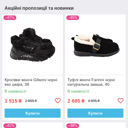
Акційні пропозиції та новинки
–47%
–45%
Кросівки жіночі Gifanni чорні
Туфлі жіночі Farinni чорні
еко шкіра, 38
натуральна замша, 40
В наявності
В наявності
1 515
2 685
₴
₴
2 865 ₴
4 895 ₴
Купити
Купити
–41%
–39%