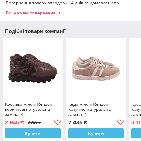
Повернення товару впродовж 14 днів за домовленістю
Всі умови повернення
Подібні товари компанії
Кросівки жіночі Renzoni
Кеди жіночі Renzoni
Крос
коричневі натуральна
капучіно натуральна
капу
замша, 41
замша, 41
замш
2 945
2 435
3 1
₴
₴
3 920 ₴
Купити
Купити