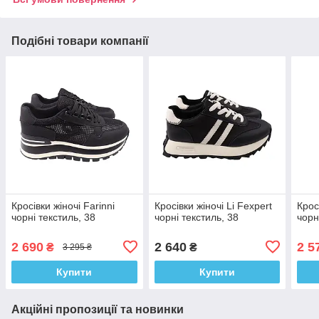
Подібні товари компанії
Кросівки жіночі Farinni
Кросівки жіночі Li Fexpert
Кросі
чорні текстиль, 38
чорні текстиль, 38
чорн
2 690
2 640
2 5
₴
₴
3 295 ₴
Купити
Купити
Акційні пропозиції та новинки