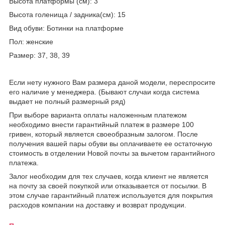
Высота платформы (см): 3
Высота голенища / задника(см): 15
Вид обуви: Ботинки на платформе
Пол: женские
Размер: 37, 38, 39
Если нету нужного Вам размера даной модели, переспросите
его наличие у менеджера. (Бывают случаи когда система
выдает не полный размерный ряд)
При выборе варианта оплаты наложенным платежом
необходимо внести гарантийный платеж в размере 100
гривен, который является своеобразным залогом. После
получения вашей пары обуви вы оплачиваете ее остаточную
стоимость в отделении Новой почты за вычетом гарантийного
платежа.
Залог необходим для тех случаев, когда клиент не является
на почту за своей покупкой или отказывается от посылки. В
этом случае гарантийный платеж используется для покрытия
расходов компании на доставку и возврат продукции.