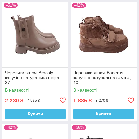
–51%
–42%
Черевики жіночі Brocoly
Черевики жіночі Baderus
капучіно натуральна шкіра,
капучіно натуральна замша,
37
40
В наявності
В наявності
2 230
1 885
₴
₴
4 535 ₴
3 270 ₴
Купити
Купити
–42%
–39%