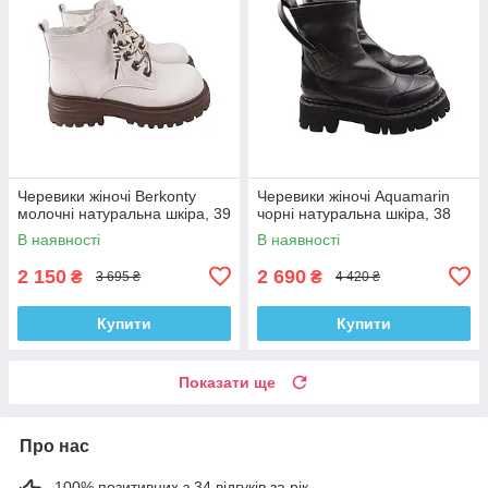
Черевики жіночі Berkonty
Черевики жіночі Aquamarin
молочні натуральна шкіра, 39
чорні натуральна шкіра, 38
В наявності
В наявності
2 150
2 690
₴
₴
3 695 ₴
4 420 ₴
Купити
Купити
Показати ще
Про нас
100% позитивних з 34 відгуків за рік