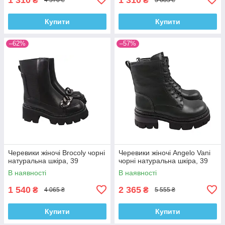
₴
₴
4 570 ₴
3 685 ₴
Купити
Купити
–62%
–57%
Черевики жіночі Brocoly чорні
Черевики жіночі Angelo Vani
натуральна шкіра, 39
чорні натуральна шкіра, 39
В наявності
В наявності
1 540
2 365
₴
₴
4 065 ₴
5 555 ₴
Купити
Купити