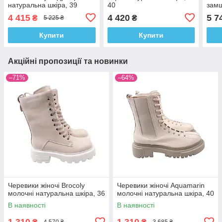
натуральна шкіра, 39
40
замш
4 415
4 420
5 7
₴
₴
5 225 ₴
Купити
Купити
Акційні пропозиції та новинки
–71%
–64%
Черевики жіночі Brocoly
Черевики жіночі Aquamarin
молочні натуральна шкіра, 36
молочні натуральна шкіра, 40
В наявності
В наявності
1 310
1 310