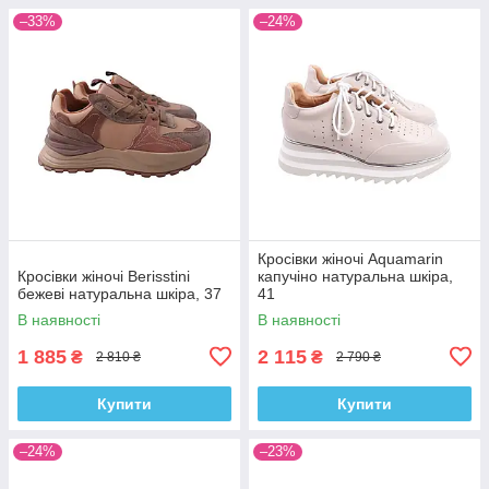
–33%
–24%
Кросівки жіночі Aquamarin
Кросівки жіночі Berisstini
капучіно натуральна шкіра,
бежеві натуральна шкіра, 37
41
В наявності
В наявності
1 885
2 115
₴
₴
2 810 ₴
2 790 ₴
Купити
Купити
–24%
–23%