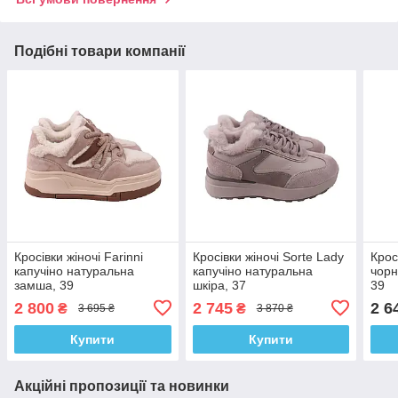
Подібні товари компанії
Кросівки жіночі Farinni
Кросівки жіночі Sorte Lady
Крос
капучіно натуральна
капучіно натуральна
чорн
замша, 39
шкіра, 37
39
2 800
2 745
2 6
₴
₴
3 695 ₴
3 870 ₴
Купити
Купити
Акційні пропозиції та новинки