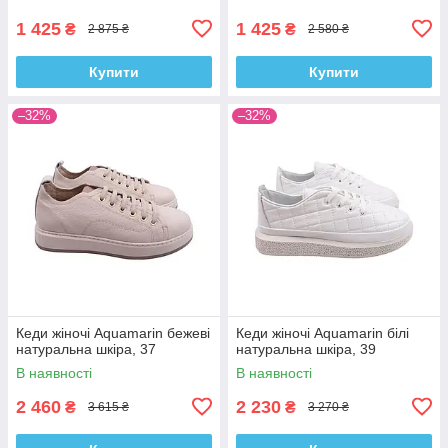
1 425
1 425
₴
₴
2 875 ₴
2 580 ₴
Купити
Купити
–32%
–32%
Кеди жіночі Aquamarin бежеві
Кеди жіночі Aquamarin білі
натуральна шкіра, 37
натуральна шкіра, 39
В наявності
В наявності
2 460
2 230
₴
₴
3 615 ₴
3 270 ₴