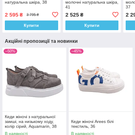
натуральна шкіра, 38
молочні натуральна шкіра,
моло
41
37
2 595
2 525
2 2
₴
₴
3 795 ₴
Купити
Купити
Акційні пропозиції та новинки
–50%
–45%
Кеди жіночі з натуральної
замші, на низькому ходу,
Кеди жіночі Arees білі
колір сірий, Aquamarin, 38
текстиль, 36
В наявності
В наявності