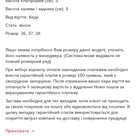
Висота платформи (см): 3
Висота халяви / задника (см): 6
Вид взуття: Кеди
Стать: жіночі
Розмір: 36, 37, 38
Якщо немає потрібного Вам розміру даної моделі, уточніть
його наявність у менеджера. (Система може видавати не
повний розмірний ряд)
При виборі варіанту оплати накладеним платежем необхідно
внести гарантійний платіж в розмірі 100 гривень, який є
своєрідною запорукою. Після отримання вашої пари взуття ви
оплачуєте її залишкову вартість у відділенні Нової пошти за
вирахуванням гарантійного платежу.
Застава необхідна для тих випадків, коли клієнт не приходить
за своєю покупкою на пошту або відмовляється від посилки. В
цьому випадку гарантійний платіж використовується для
покриття витрат компанії на доставку і повернення продукції.
Приховати