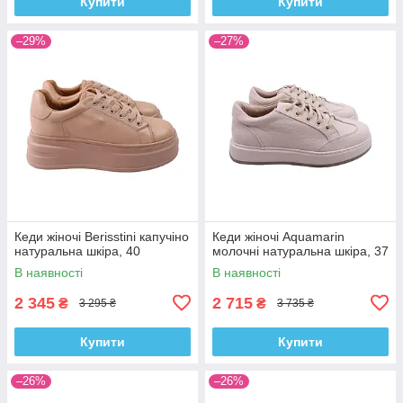
Купити
Купити
–29%
–27%
Кеди жіночі Berisstini капучіно
Кеди жіночі Aquamarin
натуральна шкіра, 40
молочні натуральна шкіра, 37
В наявності
В наявності
2 345
2 715
₴
₴
3 295 ₴
3 735 ₴
Купити
Купити
–26%
–26%