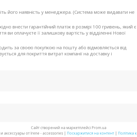
ніть його наявність у менеджера. (Система може видавати не
дно внести гарантійний платіж в розмірі 100 гривень, який є
я ви оплачуєте її залишкову вартість у відділенні Нової
ходить за своєю покупкою на пошту або відмовляється від
ується для покриття витрат компанії на доставку і
Сайт створений на маркетплейсі
Prom.ua
Стильная обувь и аксессуары от Irene - accessories |
Поскаржитися на контент
|
Політика 