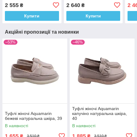
2 555
2 640
2 4
₴
₴
Купити
Купити
Акційні пропозиції та новинки
–53%
–46%
Туфлі жіночі Aquamarin
Туфлі жіночі Aquamarin
капучіно натуральна шкіра,
бежеві натуральна шкіра, 39
40
В наявності
В наявності
1 655
1 885
₴
₴
3 510 ₴
3 510 ₴