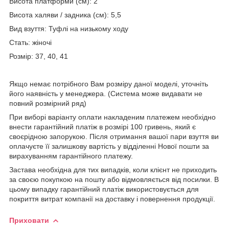
Висота платформи (см): 2
Висота халяви / задника (см): 5,5
Вид взуття: Туфлі на низькому ходу
Стать: жіночі
Розмір: 37, 40, 41
Якщо немає потрібного Вам розміру даної моделі, уточніть
його наявність у менеджера. (Система може видавати не
повний розмірний ряд)
При виборі варіанту оплати накладеним платежем необхідно
внести гарантійний платіж в розмірі 100 гривень, який є
своєрідною запорукою. Після отримання вашої пари взуття ви
оплачуєте її залишкову вартість у відділенні Нової пошти за
вирахуванням гарантійного платежу.
Застава необхідна для тих випадків, коли клієнт не приходить
за своєю покупкою на пошту або відмовляється від посилки. В
цьому випадку гарантійний платіж використовується для
покриття витрат компанії на доставку і повернення продукції.
Приховати