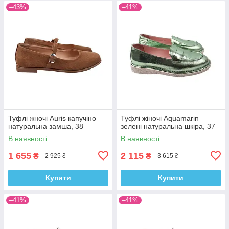
–43%
–41%
Туфлі жночі Auris капучіно
Туфлі жіночі Aquamarin
натуральна замша, 38
зелені натуральна шкіра, 37
В наявності
В наявності
1 655
2 115
₴
₴
2 925 ₴
3 615 ₴
Купити
Купити
–41%
–41%