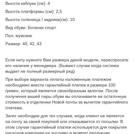
Высота каблука (см): 4
Высота платформы (см): 2,5
Высота голенища / задника(см): 10
Вид обуви: Ботинки спорт
Пол: мужские
Размер: 40, 42, 43
Если нету нужного Вам размера даной модели, переспросите
его наличие у менеджера. (Бывают случаи когда система
выдает не полный размерный ряд)
При выборе варианта оплаты наложенным платежом
необходимо внести гарантийный платеж в размере 100
гривен, который является своеобразным залогом. После
получения вашей пары обуви вы оплачиваете ее остаточную
стоимость в отделении Новой почты за вычетом гарантийного
платежа.
Залог необходим для тех случаев, когда клиент не является
на почту за своей покупкой или отказывается от посылки. В
этом случае гарантийный платеж используется для покрытия
расходов компании на доставку и возврат продукции.