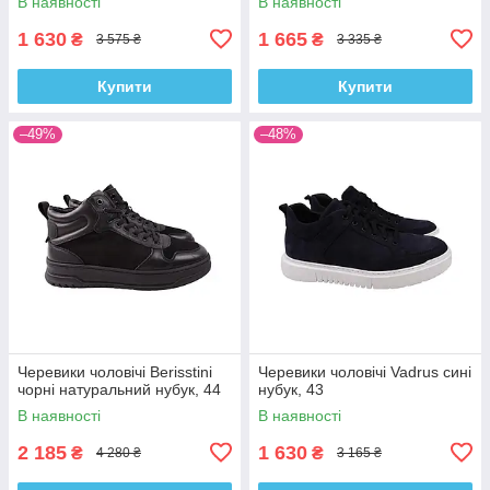
В наявності
В наявності
1 630
1 665
₴
₴
3 575 ₴
3 335 ₴
Купити
Купити
–49%
–48%
Черевики чоловічі Berisstini
Черевики чоловічі Vadrus сині
чорні натуральний нубук, 44
нубук, 43
В наявності
В наявності
2 185
1 630
₴
₴
4 280 ₴
3 165 ₴