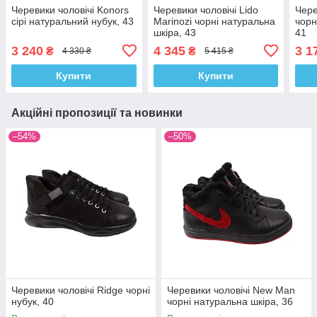
Черевики чоловічі Konors
Черевики чоловічі Lido
Чере
сірі натуральний нубук, 43
Marinozi чорні натуральна
чорн
шкіра, 43
41
3 240
4 345
3 1
₴
₴
4 330 ₴
5 415 ₴
Купити
Купити
Акційні пропозиції та новинки
–54%
–50%
Черевики чоловічі Ridge чорні
Черевики чоловічі New Man
нубук, 40
чорні натуральна шкіра, 36