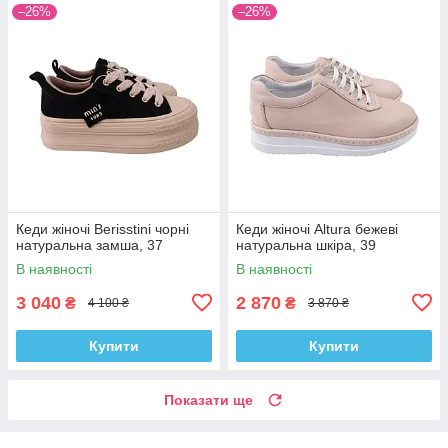
–26%
–26%
Кеди жіночі Berisstini чорні
Кеди жіночі Altura бежеві
натуральна замша, 37
натуральна шкіра, 39
В наявності
В наявності
3 040
2 870
₴
₴
4 100 ₴
3 870 ₴
Купити
Купити
Показати ще