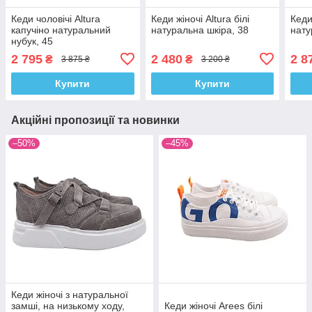
Кеди чоловічі Altura
Кеди жіночі Altura білі
Кеди
капучіно натуральний
натуральна шкіра, 38
нату
нубук, 45
2 795
2 480
2 8
₴
₴
3 875 ₴
3 200 ₴
Купити
Купити
Акційні пропозиції та новинки
–50%
–45%
Кеди жіночі з натуральної
замші, на низькому ходу,
Кеди жіночі Arees білі