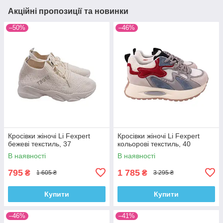
Акційні пропозиції та новинки
–50%
–46%
Кросівки жіночі Li Fexpert
Кросівки жіночі Li Fexpert
бежеві текстиль, 37
кольорові текстиль, 40
В наявності
В наявності
795
1 785
₴
₴
1 605 ₴
3 295 ₴
Купити
Купити
–46%
–41%