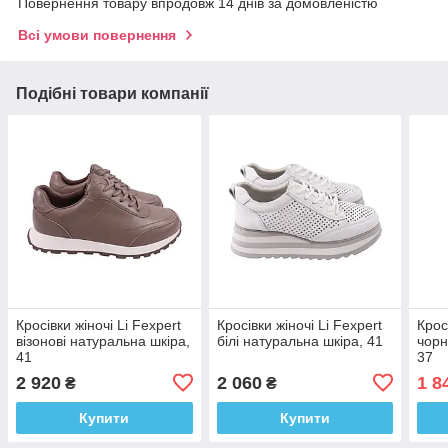
Повернення товару впродовж 14 днів за домовленістю
Всі умови повернення
Подібні товари компанії
Кросівки жіночі Li Fexpert
Кросівки жіночі Li Fexpert
Крос
візонові натуральна шкіра,
білі натуральна шкіра, 41
чорн
41
37
2 920
2 060
1 8
₴
₴
Купити
Купити