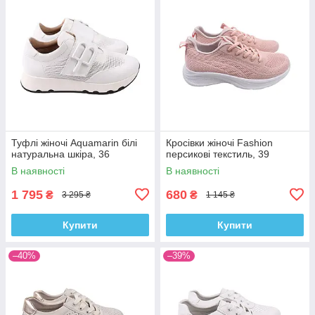
Туфлі жіночі Aquamarin білі
Кросівки жіночі Fashion
натуральна шкіра, 36
персикові текстиль, 39
В наявності
В наявності
1 795
680
₴
₴
3 295 ₴
1 145 ₴
Купити
Купити
–40%
–39%