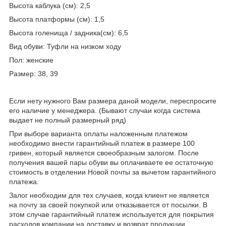
Высота каблука (см): 2,5
Высота платформы (см): 1,5
Высота голенища / задника(см): 6,5
Вид обуви: Туфли на низком ходу
Пол: женские
Размер: 38, 39
Если нету нужного Вам размера даной модели, переспросите
его наличие у менеджера. (Бывают случаи когда система
выдает не полный размерный ряд)
При выборе варианта оплаты наложенным платежом
необходимо внести гарантийный платеж в размере 100
гривен, который является своеобразным залогом. После
получения вашей пары обуви вы оплачиваете ее остаточную
стоимость в отделении Новой почты за вычетом гарантийного
платежа.
Залог необходим для тех случаев, когда клиент не является
на почту за своей покупкой или отказывается от посылки. В
этом случае гарантийный платеж используется для покрытия
расходов компании на доставку и возврат продукции.