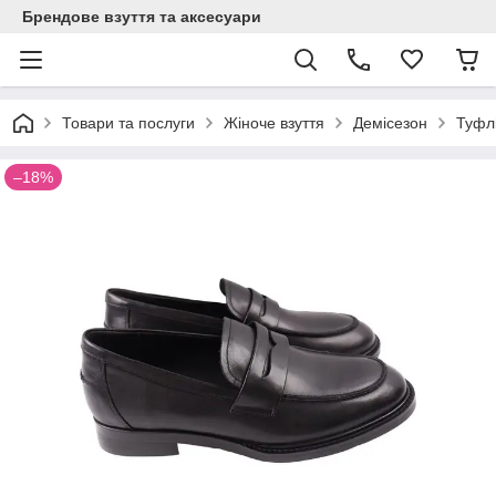
Брендове взуття та аксесуари
Товари та послуги
Жіноче взуття
Демісезон
Туфлі
–18%