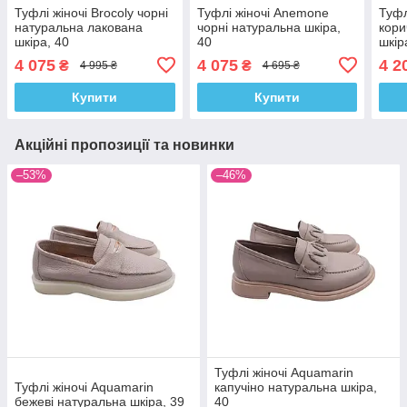
Туфлі жіночі Brocoly чорні
Туфлі жіночі Anemone
Туфл
натуральна лакована
чорні натуральна шкіра,
кори
шкіра, 40
40
шкір
4 075
4 075
4 2
₴
₴
4 995 ₴
4 695 ₴
Купити
Купити
Акційні пропозиції та новинки
–53%
–46%
Туфлі жіночі Aquamarin
Туфлі жіночі Aquamarin
капучіно натуральна шкіра,
бежеві натуральна шкіра, 39
40