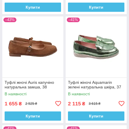
Купити
Купити
–43%
–41%
Туфлі жночі Auris капучіно
Туфлі жіночі Aquamarin
натуральна замша, 38
зелені натуральна шкіра, 37
В наявності
В наявності
1 655
2 115
₴
₴
2 925 ₴
3 615 ₴
Купити
Купити
–41%
–41%