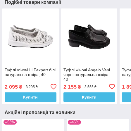
Подібні товари компанії
Туфлі жіночі Li Fexpert білі
Туфлі жіночі Angelo Vani
Туфл
натуральна шкіра, 40
чорні натуральна шкіра,
нату
40
2 095
2 155
1 8
₴
₴
3 295 ₴
3 555 ₴
Купити
Купити
Акційні пропозиції та новинки
–53%
–46%