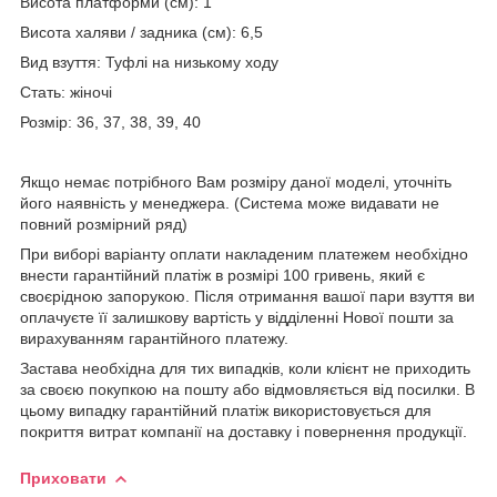
Висота платформи (см): 1
Висота халяви / задника (см): 6,5
Вид взуття: Туфлі на низькому ходу
Стать: жіночі
Розмір: 36, 37, 38, 39, 40
Якщо немає потрібного Вам розміру даної моделі, уточніть
його наявність у менеджера. (Система може видавати не
повний розмірний ряд)
При виборі варіанту оплати накладеним платежем необхідно
внести гарантійний платіж в розмірі 100 гривень, який є
своєрідною запорукою. Після отримання вашої пари взуття ви
оплачуєте її залишкову вартість у відділенні Нової пошти за
вирахуванням гарантійного платежу.
Застава необхідна для тих випадків, коли клієнт не приходить
за своєю покупкою на пошту або відмовляється від посилки. В
цьому випадку гарантійний платіж використовується для
покриття витрат компанії на доставку і повернення продукції.
Приховати