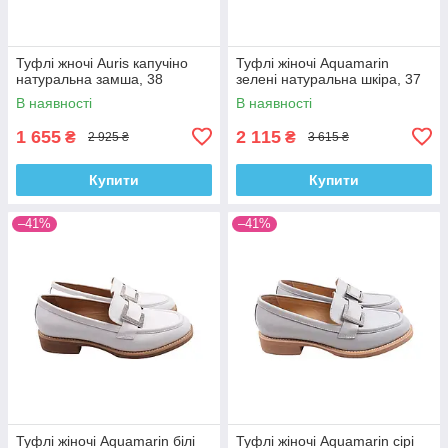
Туфлі жночі Auris капучіно
Туфлі жіночі Aquamarin
натуральна замша, 38
зелені натуральна шкіра, 37
В наявності
В наявності
1 655
2 115
₴
₴
2 925 ₴
3 615 ₴
Купити
Купити
–41%
–41%
Туфлі жіночі Aquamarin білі
Туфлі жіночі Aquamarin сірі