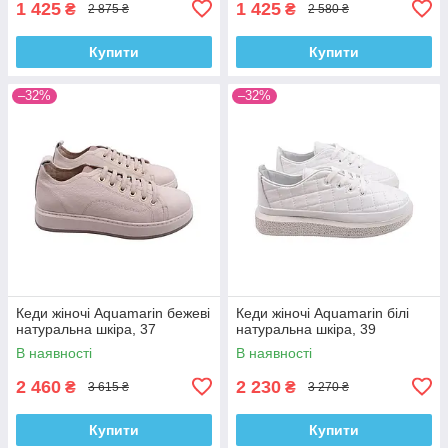
1 425
1 425
₴
₴
2 875 ₴
2 580 ₴
Купити
Купити
–32%
–32%
Кеди жіночі Aquamarin бежеві
Кеди жіночі Aquamarin білі
натуральна шкіра, 37
натуральна шкіра, 39
В наявності
В наявності
2 460
2 230
₴
₴
3 615 ₴
3 270 ₴
Купити
Купити