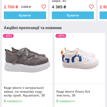
шкіра, 40
2 700
4 365
2 9
₴
₴
3 695 ₴
Купити
Купити
Акційні пропозиції та новинки
–50%
–45%
Кеди жіночі з натуральної
замші, на низькому ходу,
Кеди жіночі Arees білі
колір сірий, Aquamarin, 38
текстиль, 36
В наявності
В наявності