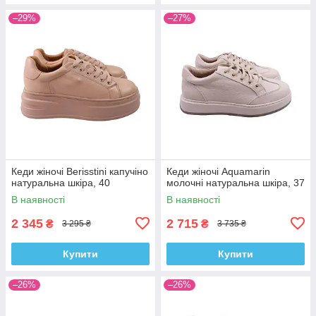
–29%
–27%
Кеди жіночі Berisstini капучіно
Кеди жіночі Aquamarin
натуральна шкіра, 40
молочні натуральна шкіра, 37
В наявності
В наявності
2 345
2 715
₴
₴
3 295 ₴
3 735 ₴
Купити
Купити
–26%
–26%