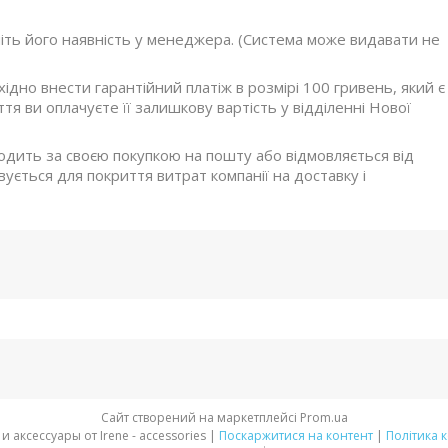
ніть його наявність у менеджера. (Система може видавати не
дно внести гарантійний платіж в розмірі 100 гривень, який є
я ви оплачуєте її залишкову вартість у відділенні Нової
ходить за своєю покупкою на пошту або відмовляється від
ується для покриття витрат компанії на доставку і
Сайт створений на маркетплейсі
Prom.ua
Стильная обувь и аксессуары от Irene - accessories |
Поскаржитися на контент
|
Політика 