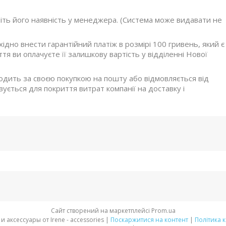
ніть його наявність у менеджера. (Система може видавати не
дно внести гарантійний платіж в розмірі 100 гривень, який є
я ви оплачуєте її залишкову вартість у відділенні Нової
ходить за своєю покупкою на пошту або відмовляється від
ується для покриття витрат компанії на доставку і
Сайт створений на маркетплейсі
Prom.ua
Стильная обувь и аксессуары от Irene - accessories |
Поскаржитися на контент
|
Політика 