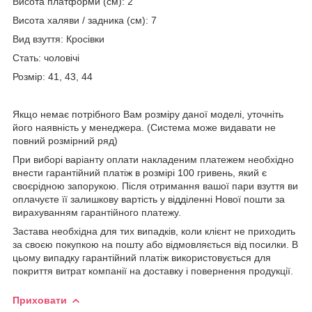
Висота платформи (см): 2
Висота халяви / задника (см): 7
Вид взуття: Кросівки
Стать: чоловічі
Розмір: 41, 43, 44
Якщо немає потрібного Вам розміру даної моделі, уточніть
його наявність у менеджера. (Система може видавати не
повний розмірний ряд)
При виборі варіанту оплати накладеним платежем необхідно
внести гарантійний платіж в розмірі 100 гривень, який є
своєрідною запорукою. Після отримання вашої пари взуття ви
оплачуєте її залишкову вартість у відділенні Нової пошти за
вирахуванням гарантійного платежу.
Застава необхідна для тих випадків, коли клієнт не приходить
за своєю покупкою на пошту або відмовляється від посилки. В
цьому випадку гарантійний платіж використовується для
покриття витрат компанії на доставку і повернення продукції.
Приховати