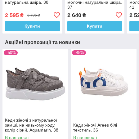
натуральна шкіра, 38
молочні натуральна шкіра,
моло
37
41
2 595
2 640
2 5
₴
₴
3 795 ₴
Купити
Купити
Акційні пропозиції та новинки
–50%
–45%
Кеди жіночі з натуральної
замші, на низькому ходу,
Кеди жіночі Arees білі
колір сірий, Aquamarin, 38
текстиль, 36
В наявності
В наявності