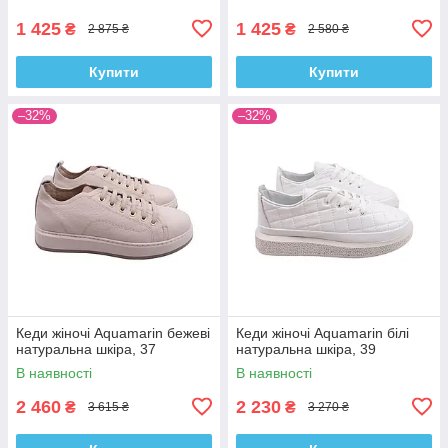
1 425
1 425
₴
₴
2 875 ₴
2 580 ₴
Купити
Купити
–32%
–32%
Кеди жіночі Aquamarin бежеві
Кеди жіночі Aquamarin білі
натуральна шкіра, 37
натуральна шкіра, 39
В наявності
В наявності
2 460
2 230
₴
₴
3 615 ₴
3 270 ₴