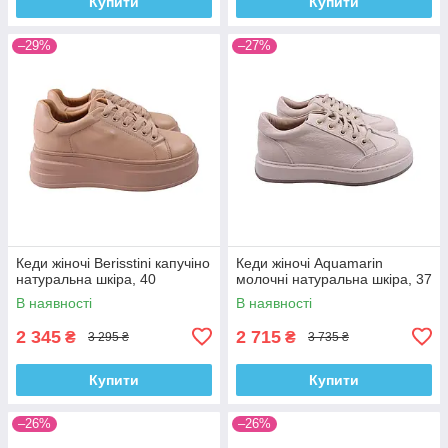
Купити
Купити
–29%
–27%
Кеди жіночі Berisstini капучіно
Кеди жіночі Aquamarin
натуральна шкіра, 40
молочні натуральна шкіра, 37
В наявності
В наявності
2 345
2 715
₴
₴
3 295 ₴
3 735 ₴
Купити
Купити
–26%
–26%