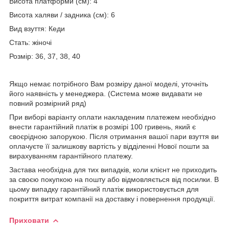
Висота платформи (см): 4
Висота халяви / задника (см): 6
Вид взуття: Кеди
Стать: жіночі
Розмір: 36, 37, 38, 40
Якщо немає потрібного Вам розміру даної моделі, уточніть
його наявність у менеджера. (Система може видавати не
повний розмірний ряд)
При виборі варіанту оплати накладеним платежем необхідно
внести гарантійний платіж в розмірі 100 гривень, який є
своєрідною запорукою. Після отримання вашої пари взуття ви
оплачуєте її залишкову вартість у відділенні Нової пошти за
вирахуванням гарантійного платежу.
Застава необхідна для тих випадків, коли клієнт не приходить
за своєю покупкою на пошту або відмовляється від посилки. В
цьому випадку гарантійний платіж використовується для
покриття витрат компанії на доставку і повернення продукції.
Приховати