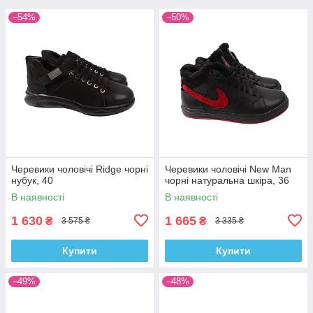
–54%
–50%
Черевики чоловічі Ridge чорні
Черевики чоловічі New Man
нубук, 40
чорні натуральна шкіра, 36
В наявності
В наявності
1 630
1 665
₴
₴
3 575 ₴
3 335 ₴
Купити
Купити
–49%
–48%