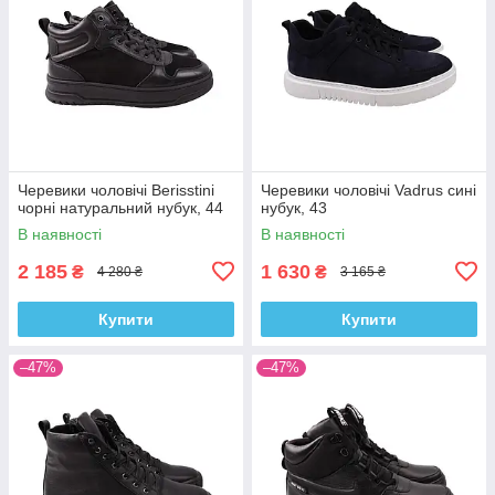
Черевики чоловічі Berisstini
Черевики чоловічі Vadrus сині
чорні натуральний нубук, 44
нубук, 43
В наявності
В наявності
2 185
1 630
₴
₴
4 280 ₴
3 165 ₴
Купити
Купити
–47%
–47%