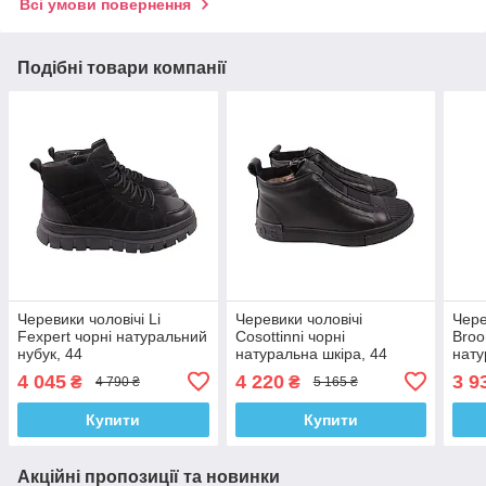
Всі умови повернення
Подібні товари компанії
Черевики чоловічі Li
Черевики чоловічі
Чере
Fexpert чорні натуральний
Cosottinni чорні
Broo
нубук, 44
натуральна шкіра, 44
нату
4 045
4 220
3 9
₴
₴
4 790 ₴
5 165 ₴
Купити
Купити
Акційні пропозиції та новинки