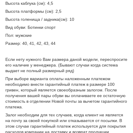
Высота каблука (см): 4,5
Высота платформы (см): 2,5
Высота голенища / задника(см): 10
Вид обуви: Ботинки спорт
Пол: мужские
Размер: 40, 41, 42, 43, 44
Если нету нужного Вам размера даной модели, переспросите
его наличие у менеджера. (Бывают случаи когда система
выдает не полный размерный ряд)
При выборе варианта оплаты наложенным платежом
необходимо внести гарантийный платеж в размере 100
гривен, который является своеобразным залогом. После
получения вашей пары обуви вы оплачиваете ее остаточную
стоимость в отделении Новой почты за вычетом гарантийного
платежа.
Залог необходим для тех случаев, когда клиент не является
на почту за своей покупкой или отказывается от посылки. В
этом случае гарантийный платеж используется для покрытия
расходов компании на доставку и возврат продукции.