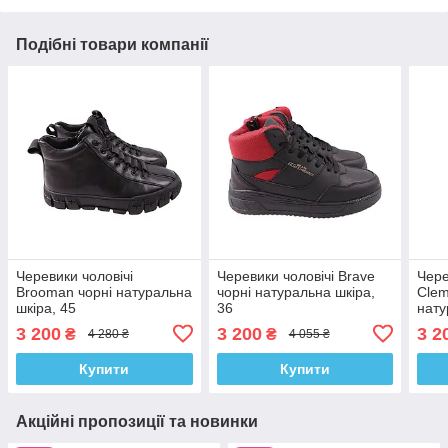
Подібні товари компанії
Черевики чоловічі
Черевики чоловічі Brave
Чере
Brooman чорні натуральна
чорні натуральна шкіра,
Clem
шкіра, 45
36
нату
3 200
3 200
3 2
₴
₴
4 280 ₴
4 055 ₴
Купити
Купити
Акційні пропозиції та новинки