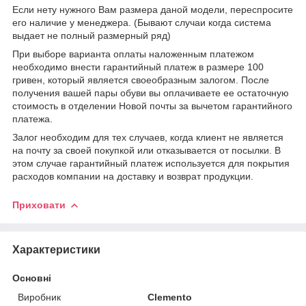
Если нету нужного Вам размера даной модели, переспросите
его наличие у менеджера. (Бывают случаи когда система
выдает не полный размерный ряд)
При выборе варианта оплаты наложенным платежом
необходимо внести гарантийный платеж в размере 100
гривен, который является своеобразным залогом. После
получения вашей пары обуви вы оплачиваете ее остаточную
стоимость в отделении Новой почты за вычетом гарантийного
платежа.
Залог необходим для тех случаев, когда клиент не является
на почту за своей покупкой или отказывается от посылки. В
этом случае гарантийный платеж используется для покрытия
расходов компании на доставку и возврат продукции.
Приховати
Характеристики
Основні
Виробник
Clemento