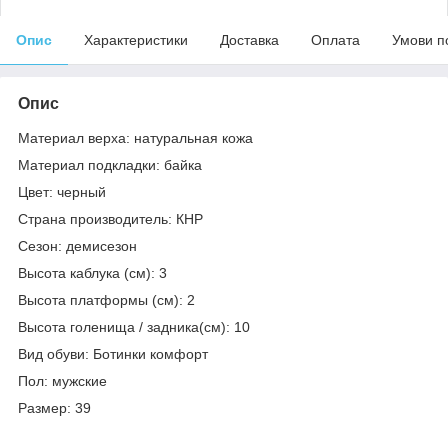
Опис
Характеристики
Доставка
Оплата
Умови п
Опис
Материал верха: натуральная кожа
Материал подкладки: байка
Цвет: черный
Страна производитель: КНР
Сезон: демисезон
Высота каблука (см): 3
Высота платформы (см): 2
Высота голенища / задника(см): 10
Вид обуви: Ботинки комфорт
Пол: мужские
Размер: 39