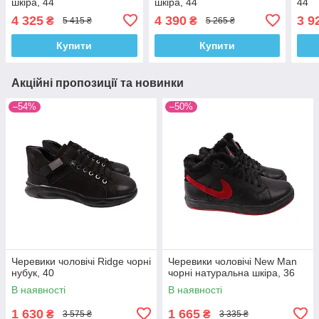
шкіра, 44
шкіра, 44
44
4 325
4 390
3 9
₴
₴
5 415 ₴
5 265 ₴
Купити
Купити
Акційні пропозиції та новинки
–54%
–50%
Черевики чоловічі Ridge чорні
Черевики чоловічі New Man
нубук, 40
чорні натуральна шкіра, 36
В наявності
В наявності
1 630
1 665
₴
₴
3 575 ₴
3 335 ₴