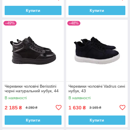
Купити
Купити
–49%
–48%
Черевики чоловічі Berisstini
Черевики чоловічі Vadrus сині
чорні натуральний нубук, 44
нубук, 43
В наявності
В наявності
2 185
1 630
₴
₴
4 280 ₴
3 165 ₴
Купити
Купити