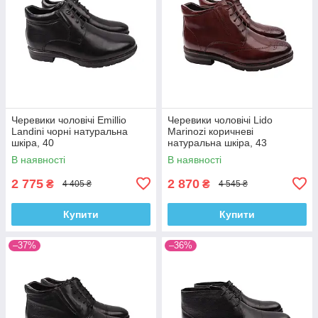
Черевики чоловічі Emillio
Черевики чоловічі Lido
Landini чорні натуральна
Marinozi коричневі
шкіра, 40
натуральна шкіра, 43
В наявності
В наявності
2 775
2 870
₴
₴
4 405 ₴
4 545 ₴
Купити
Купити
–37%
–36%