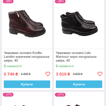
–38%
–38%
Черевики чоловічі Emillio
Черевики чоловічі Lido
Landini коричневі натуральна
Marinozi чорні натуральна
шкіра, 40
шкіра, 40
В наявності
В наявності
2 740
3 010
₴
₴
4 405 ₴
4 820 ₴
Купити
Купити
–37%
–37%