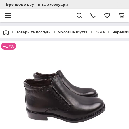
Брендове взуття та аксесуари
Товари та послуги
Чоловіче взуття
Зима
Черевик
–17%