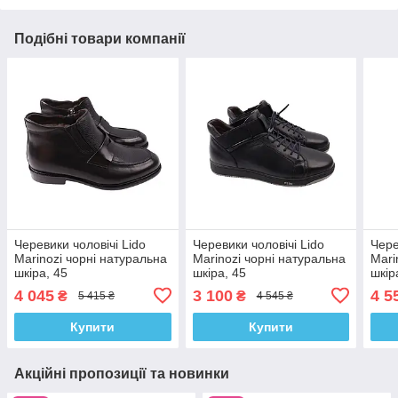
Подібні товари компанії
Черевики чоловічі Lido
Черевики чоловічі Lido
Чере
Marinozi чорні натуральна
Marinozi чорні натуральна
Mari
шкіра, 45
шкіра, 45
шкір
4 045
3 100
4 5
₴
₴
5 415 ₴
4 545 ₴
Купити
Купити
Акційні пропозиції та новинки