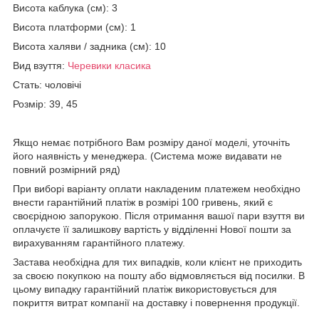
Висота каблука (см): 3
Висота платформи (см): 1
Висота халяви / задника (см): 10
Вид взуття:
Черевики класика
Стать: чоловічі
Розмір: 39, 45
Якщо немає потрібного Вам розміру даної моделі, уточніть
його наявність у менеджера. (Система може видавати не
повний розмірний ряд)
При виборі варіанту оплати накладеним платежем необхідно
внести гарантійний платіж в розмірі 100 гривень, який є
своєрідною запорукою. Після отримання вашої пари взуття ви
оплачуєте її залишкову вартість у відділенні Нової пошти за
вирахуванням гарантійного платежу.
Застава необхідна для тих випадків, коли клієнт не приходить
за своєю покупкою на пошту або відмовляється від посилки. В
цьому випадку гарантійний платіж використовується для
покриття витрат компанії на доставку і повернення продукції.