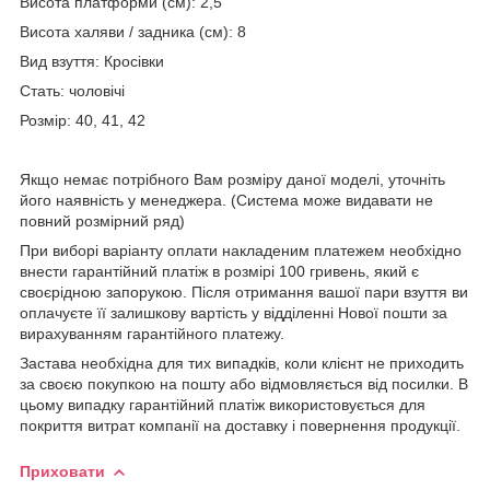
Висота платформи (см): 2,5
Висота халяви / задника (см): 8
Вид взуття: Кросівки
Стать: чоловічі
Розмір: 40, 41, 42
Якщо немає потрібного Вам розміру даної моделі, уточніть
його наявність у менеджера. (Система може видавати не
повний розмірний ряд)
При виборі варіанту оплати накладеним платежем необхідно
внести гарантійний платіж в розмірі 100 гривень, який є
своєрідною запорукою. Після отримання вашої пари взуття ви
оплачуєте її залишкову вартість у відділенні Нової пошти за
вирахуванням гарантійного платежу.
Застава необхідна для тих випадків, коли клієнт не приходить
за своєю покупкою на пошту або відмовляється від посилки. В
цьому випадку гарантійний платіж використовується для
покриття витрат компанії на доставку і повернення продукції.
Приховати