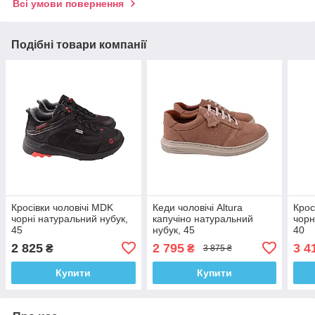
Всі умови повернення
Подібні товари компанії
Кросівки чоловічі MDK
Кеди чоловічі Altura
Крос
чорні натуральний нубук,
капучіно натуральний
чорн
45
нубук, 45
40
2 825
2 795
3 4
₴
₴
3 875 ₴
Купити
Купити