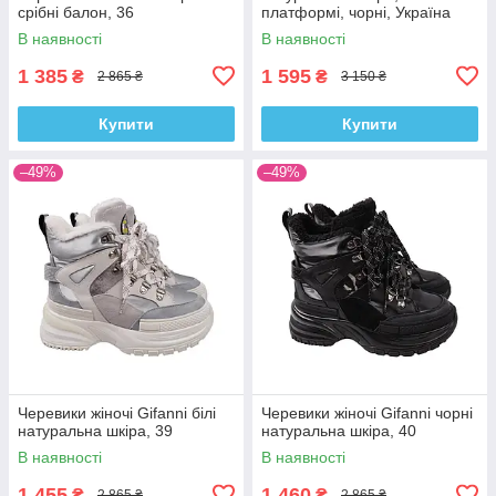
срібні балон, 36
платформі, чорні, Україна
Kento, 35
В наявності
В наявності
1 385
1 595
₴
₴
2 865 ₴
3 150 ₴
Купити
Купити
–49%
–49%
Черевики жіночі Gifanni білі
Черевики жіночі Gifanni чорні
натуральна шкіра, 39
натуральна шкіра, 40
В наявності
В наявності
1 455
1 460
₴
₴
2 865 ₴
2 865 ₴