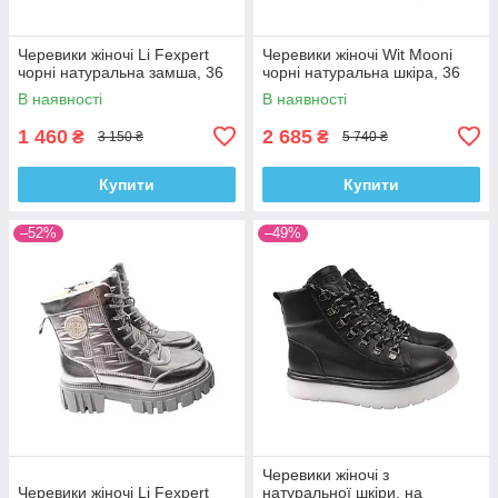
Черевики жіночі Li Fexpert
Черевики жіночі Wit Mooni
чорні натуральна замша, 36
чорні натуральна шкіра, 36
В наявності
В наявності
1 460
2 685
₴
₴
3 150 ₴
5 740 ₴
Купити
Купити
–52%
–49%
Черевики жіночі з
Черевики жіночі Li Fexpert
натуральної шкіри, на