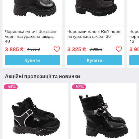
Черевики жіночі Berisstini
Черевики жіночі R&Y чорні
Чере
чорні натуральна шкіра,
натуральна шкіра, 36
чорн
40
42
3 885
3 325
3 9
₴
₴
4 865 ₴
3 985 ₴
Купити
Купити
Акційні пропозиції та новинки
–54%
–53%