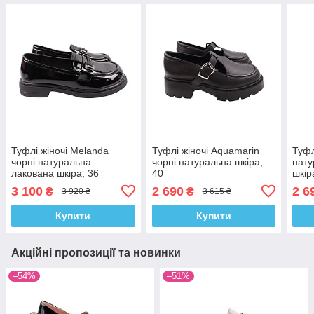
Туфлі жіночі Melanda
Туфлі жіночі Aquamarin
Туфл
чорні натуральна
чорні натуральна шкіра,
нату
лакована шкіра, 36
40
шкір
3 100
2 690
2 6
₴
₴
3 920 ₴
3 615 ₴
Купити
Купити
Акційні пропозиції та новинки
–54%
–51%