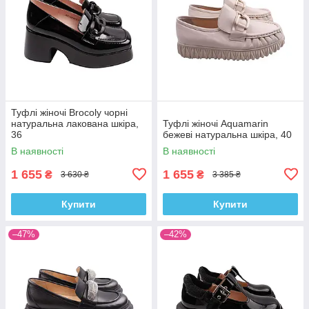
Туфлі жіночі Brocoly чорні
натуральна лакована шкіра,
Туфлі жіночі Aquamarin
36
бежеві натуральна шкіра, 40
В наявності
В наявності
1 655
1 655
₴
₴
3 630 ₴
3 385 ₴
Купити
Купити
–47%
–42%