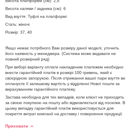
Висота платформи (см): 2,5
Висота халяви / задника (см): 6
Вид взуття: Туфлі на платформі
Стать: жіночі
Розмір: 37, 40
Якщо немає потрібного Вам розміру даної моделі, уточніть
його наявність у менеджера. (Система може видавати не
повний розмірний ряд)
При виборі варіанту оплати накладеним платежем необхідно
внести гарантійний платіж в розмірі 100 гривень, який є
своєрідною запорукою. Після отримання вашої пари взуття ви
оплачуєте її залишкову вартість у відділенні Нової пошти за
вирахуванням гарантійного платежу.
Застава необхідна для тих випадків, коли клієнт не приходить
за своєю покупкою на пошту або відмовляється від посилки. В
цьому випадку гарантійний платіж використовується для
покриття витрат компанії на доставку і повернення продукції.
Приховати