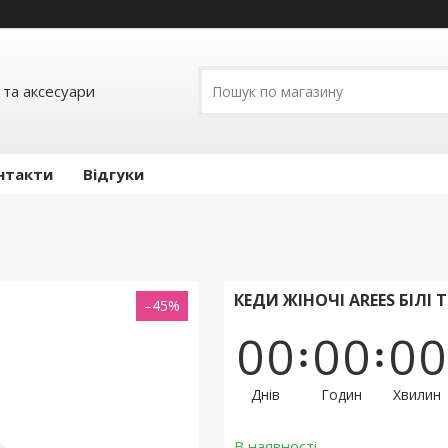
 та аксесуари
нтакти
Відгуки
КЕДИ ЖІНОЧІ AREES БІЛІ 
–45%
0
0
0
0
0
0
Днів
Годин
Хвилин
В наявності